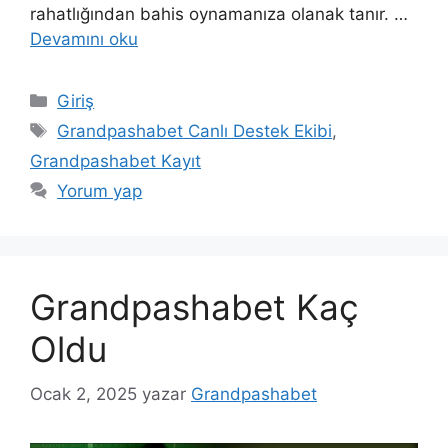
rahatlığından bahis oynamanıza olanak tanır. …
Devamını oku
Kategoriler
Giriş
Etiketler
Grandpashabet Canlı Destek Ekibi
,
Grandpashabet Kayıt
Yorum yap
Grandpashabet Kaç
Oldu
Ocak 2, 2025
yazar
Grandpashabet