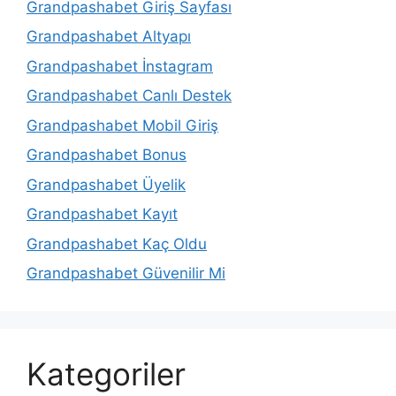
Grandpashabet Giriş Sayfası
Grandpashabet Altyapı
Grandpashabet İnstagram
Grandpashabet Canlı Destek
Grandpashabet Mobil Giriş
Grandpashabet Bonus
Grandpashabet Üyelik
Grandpashabet Kayıt
Grandpashabet Kaç Oldu
Grandpashabet Güvenilir Mi
Kategoriler