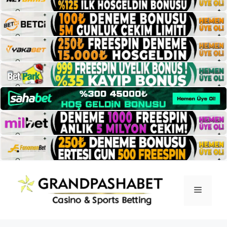
İçeriğe
atla
Menü