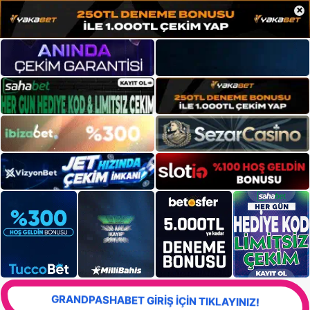
×
GRANDPASHABET GİRİŞ İÇİN TIKLAYINIZ!