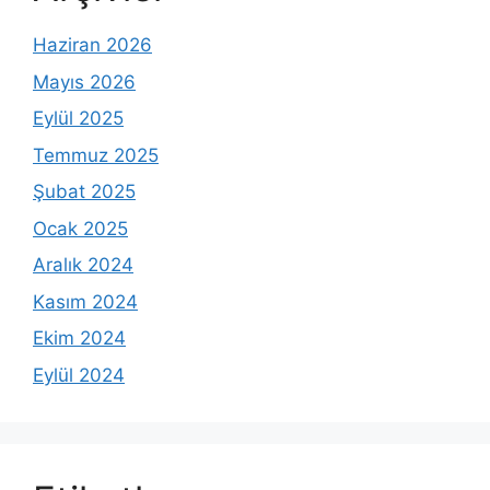
Haziran 2026
Mayıs 2026
Eylül 2025
Temmuz 2025
Şubat 2025
Ocak 2025
Aralık 2024
Kasım 2024
Ekim 2024
Eylül 2024