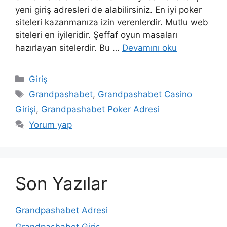
yeni giriş adresleri de alabilirsiniz. En iyi poker
siteleri kazanmanıza izin verenlerdir. Mutlu web
siteleri en iyileridir. Şeffaf oyun masaları
hazırlayan sitelerdir. Bu …
Devamını oku
Kategoriler
Giriş
Etiketler
Grandpashabet
,
Grandpashabet Casino
Girişi
,
Grandpashabet Poker Adresi
Yorum yap
Son Yazılar
Grandpashabet Adresi