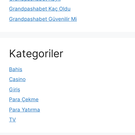
Grandpashabet Kaç Oldu
Grandpashabet Güvenilir Mi
Kategoriler
Bahis
Casino
Giriş
Para Çekme
Para Yatırma
TV