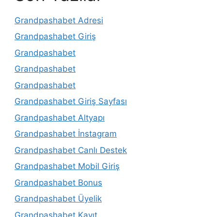
Grandpashabet Adresi
Grandpashabet Giriş
Grandpashabet
Grandpashabet
Grandpashabet
Grandpashabet Giriş Sayfası
Grandpashabet Altyapı
Grandpashabet İnstagram
Grandpashabet Canlı Destek
Grandpashabet Mobil Giriş
Grandpashabet Bonus
Grandpashabet Üyelik
Grandpashabet Kayıt