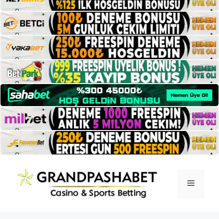
İçeriğe
atla
Menü