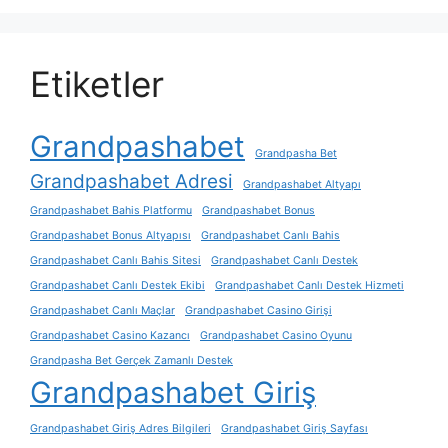
Etiketler
Grandpashabet
Grandpasha Bet
Grandpashabet Adresi
Grandpashabet Altyapı
Grandpashabet Bahis Platformu
Grandpashabet Bonus
Grandpashabet Bonus Altyapısı
Grandpashabet Canlı Bahis
Grandpashabet Canlı Bahis Sitesi
Grandpashabet Canlı Destek
Grandpashabet Canlı Destek Ekibi
Grandpashabet Canlı Destek Hizmeti
Grandpashabet Canlı Maçlar
Grandpashabet Casino Girişi
Grandpashabet Casino Kazancı
Grandpashabet Casino Oyunu
Grandpasha Bet Gerçek Zamanlı Destek
Grandpashabet Giriş
Grandpashabet Giriş Adres Bilgileri
Grandpashabet Giriş Sayfası