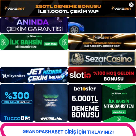
×
GRANDPASHABET GİRİŞ İÇİN TIKLAYINIZ!