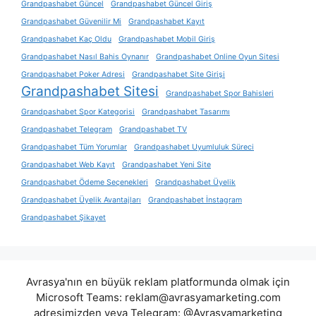
Grandpashabet Güncel
Grandpashabet Güncel Giriş
Grandpashabet Güvenilir Mi
Grandpashabet Kayıt
Grandpashabet Kaç Oldu
Grandpashabet Mobil Giriş
Grandpashabet Nasıl Bahis Oynanır
Grandpashabet Online Oyun Sitesi
Grandpashabet Poker Adresi
Grandpashabet Site Girişi
Grandpashabet Sitesi
Grandpashabet Spor Bahisleri
Grandpashabet Spor Kategorisi
Grandpashabet Tasarımı
Grandpashabet Telegram
Grandpashabet TV
Grandpashabet Tüm Yorumlar
Grandpashabet Uyumluluk Süreci
Grandpashabet Web Kayıt
Grandpashabet Yeni Site
Grandpashabet Ödeme Seçenekleri
Grandpashabet Üyelik
Grandpashabet Üyelik Avantajları
Grandpashabet İnstagram
Grandpashabet Şikayet
Avrasya'nın en büyük reklam platformunda olmak için
Microsoft Teams:
reklam@avrasyamarketing.com
adresimizden veya Telegram: @Avrasyamarketing