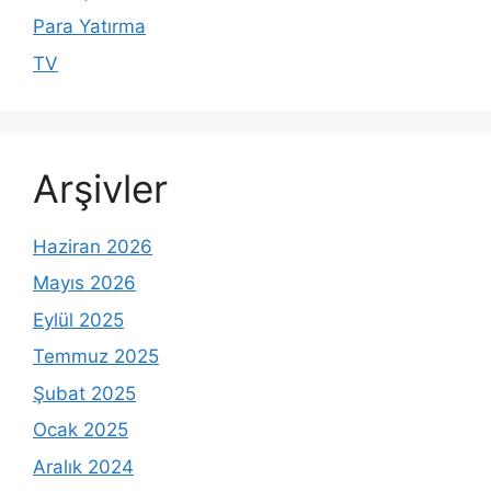
Para Yatırma
TV
Arşivler
Haziran 2026
Mayıs 2026
Eylül 2025
Temmuz 2025
Şubat 2025
Ocak 2025
Aralık 2024