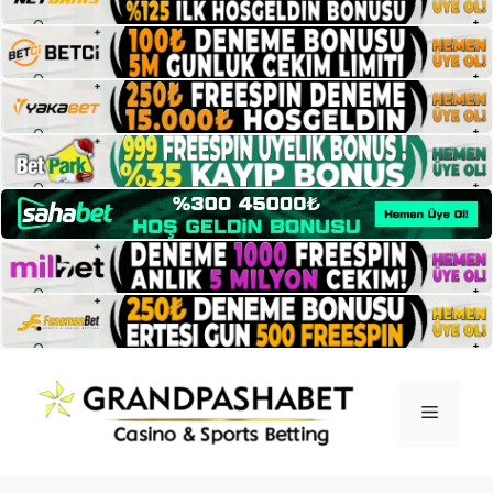
İçeriğe
atla
Menü