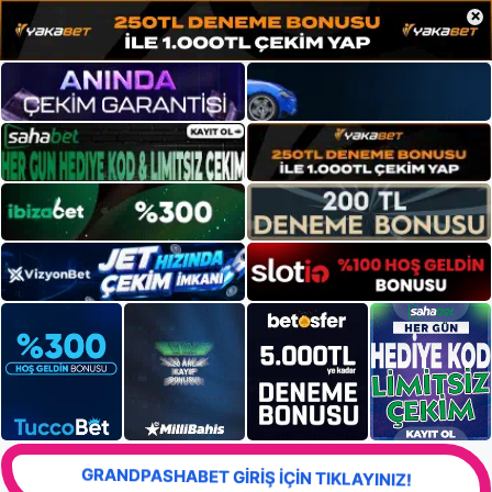
×
GRANDPASHABET GİRİŞ İÇİN TIKLAYINIZ!